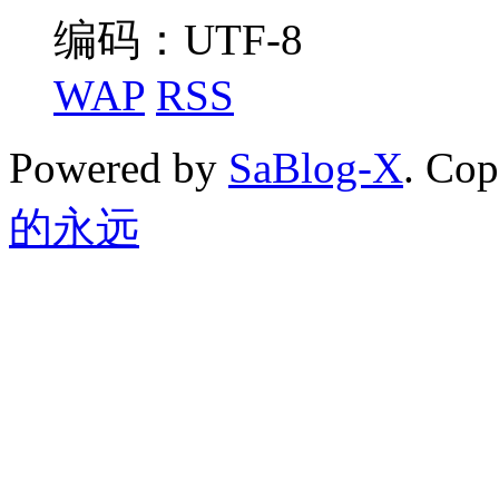
编码：UTF-8
WAP
RSS
Powered by
SaBlog-X
. Co
的永远