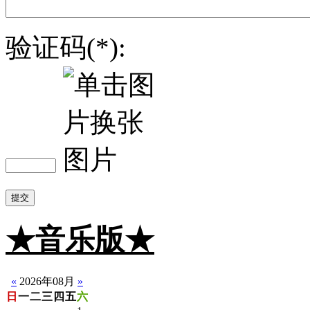
验证码(*):
提交
★音乐版★
☆静音版
«
2026年08月
»
日
一
二
三
四
五
六