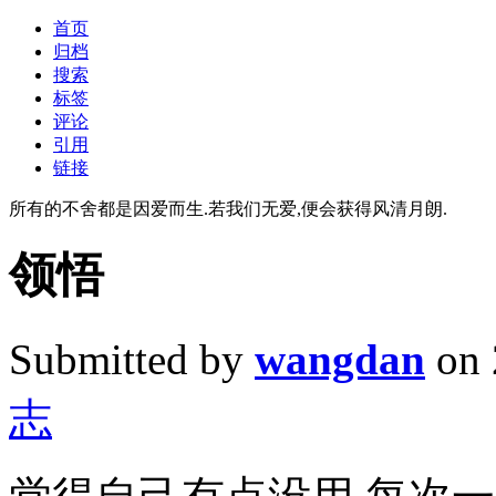
首页
归档
搜索
标签
评论
引用
链接
所有的不舍都是因爱而生.若我们无爱,便会获得风清月朗.
领悟
Submitted by
wangdan
on 
志