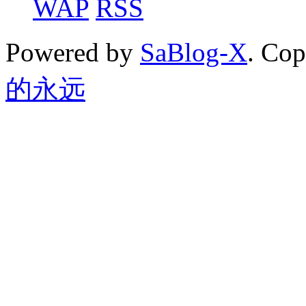
WAP
RSS
Powered by
SaBlog-X
. Co
的永远