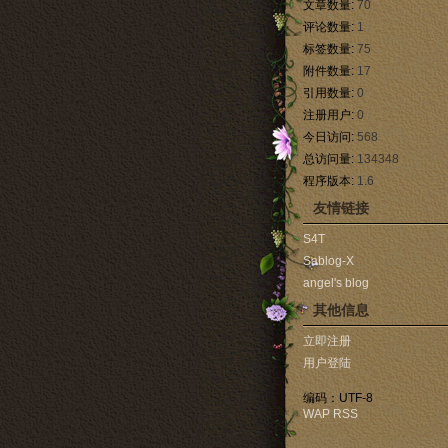
文章数量:
70
评论数量:
1
标签数量:
75
附件数量:
17
引用数量:
0
注册用户:
0
今日访问:
568
总访问量:
134348
程序版本:
1.6
友情链接
S4T
Sablog-X
angel's blog
其他信息
立即注册
用户登陆
编码：UTF-8
WAP
RSS