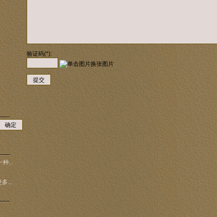
验证码(*):
提交
确定
...
多...