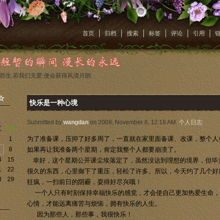
首页
归档
搜索
标签
评论
引用
而生.若我们无爱,便会获得风清月朗.
☆
快乐是一种心境
Submitted by
wangdan
on 2008, November 8, 12:18 AM.
个人日志
五
六
1
为了准备课，压抑了好多周了，一直就在家里面备课、改课，整个人
8
如果再让我准备两个星期，肯定我整个人都要崩溃了。
4
15
幸好，这个星期公开课尘埃落定了，虽然没达到理想的境界，但毕
1
22
很久的东西，心里御下了重压，轻松了许多。所以，今天约了几个好
8
29
狂疯，一扫前日的阴霾，耍得好尽兴哦！
一个人只有时刻保持幸福快乐的感觉，才会使自己更加热爱生命，
心情，才能远离痛苦与烦恼，拥有快乐的人生。
因为那些人，那些事，我很快乐！