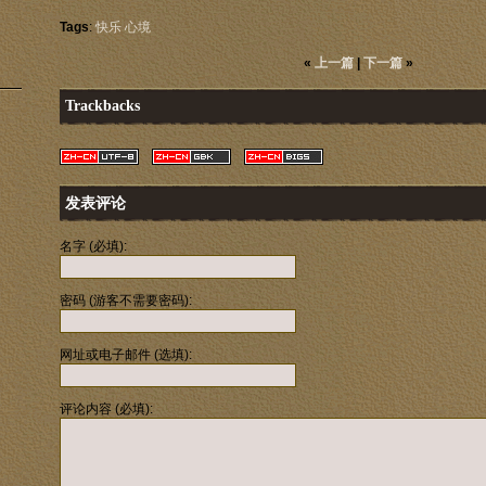
Tags
:
快乐 心境
«
上一篇
|
下一篇
»
Trackbacks
发表评论
名字 (必填):
密码 (游客不需要密码):
网址或电子邮件 (选填):
评论内容 (必填):