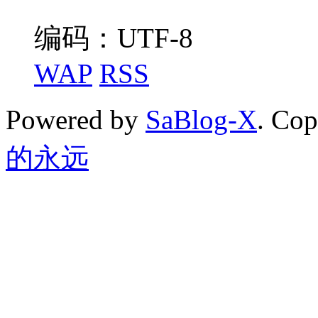
编码：UTF-8
WAP
RSS
Powered by
SaBlog-X
. Co
的永远