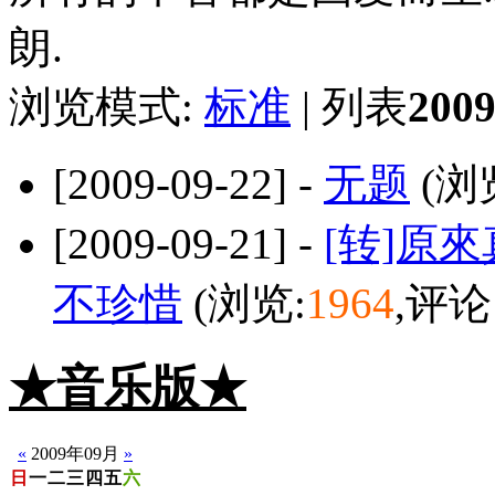
朗.
浏览模式:
标准
| 列表
20
[2009-09-22] -
无题
(浏
[2009-09-21] -
[转]原
不珍惜
(浏览:
1964
,评论
★音乐版★
☆静音版
«
2009年09月
»
日
一
二
三
四
五
六