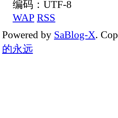
编码：UTF-8
WAP
RSS
Powered by
SaBlog-X
. Co
的永远