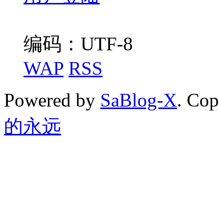
编码：UTF-8
WAP
RSS
Powered by
SaBlog-X
. Co
的永远