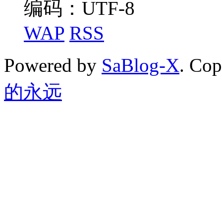
编码：UTF-8
WAP
RSS
Powered by
SaBlog-X
. Co
的永远