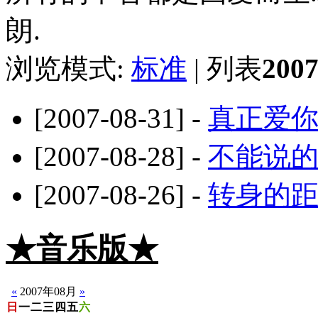
朗.
浏览模式:
标准
| 列表
20
[2007-08-31] -
真正爱
[2007-08-28] -
不能说
[2007-08-26] -
转身的
★音乐版★
☆静音版
«
2007年08月
»
日
一
二
三
四
五
六